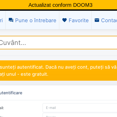
Actualizat conform DOOM3
ri
Pune o întrebare
Favorite
Conta
question_answer
favorite
email
sunteți autentificat. Dacă nu aveți cont, puteți să vă
ați unul - este gratuit.
utentificare
il: