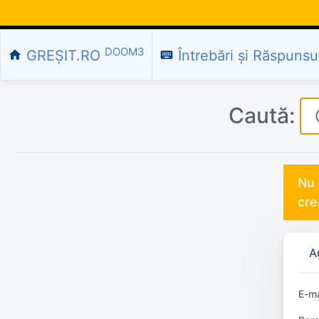
DOOM3
GREȘIT.RO
Întrebări și Răspunsu
home
keyboard
Caută:
Nu 
cre
A
E-ma