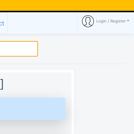
Login / Register
ct
]