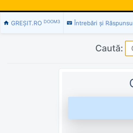
DOOM3
GREȘIT.RO
Întrebări și Răspunsu
home
keyboard
Caută: