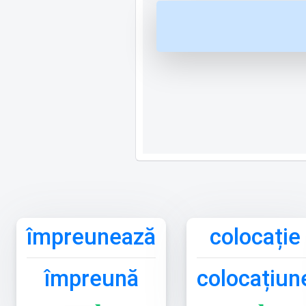
împreunează
colocație
împreună
colocațiun