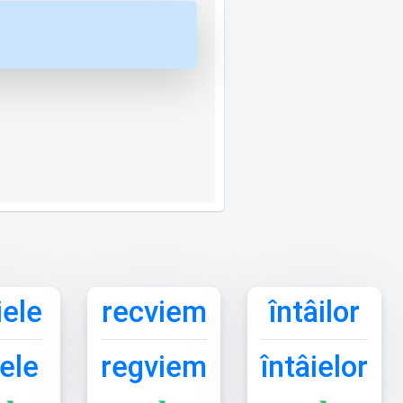
iele
recviem
întâilor
ele
regviem
întâielor