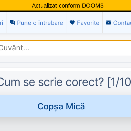
Actualizat conform DOOM3
ri
Pune o întrebare
Favorite
Conta
question_answer
favorite
email
Cum se scrie corect? [
1
/10
Copșa Mică