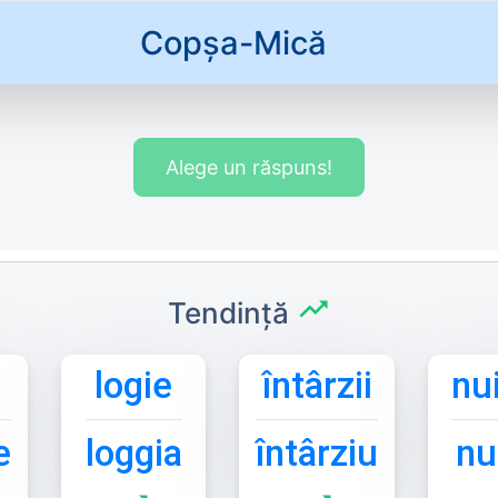
Copșa-Mică
Alege un răspuns!
trending_up
Tendință
logie
întârzii
nu
e
loggia
întârziu
nu