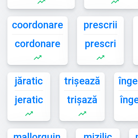
trending_up
trending_up
coordonare
prescrii
cordonare
prescri
trending_up
trending_up
jăratic
trișează
îng
jeratic
trișază
îng
trending_up
trending_up
mallorquin
mizilic