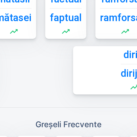
mătasei
faptual
ramfors
trending_up
trending_up
trending_up
dir
diri
trending
Greșeli Frecvente