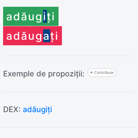
adăug
i
ți
adăug
a
ți
Exemple de propoziții:
Contribuie
DEX:
adăugiți