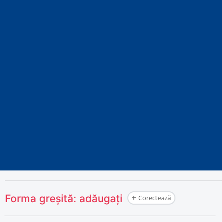
Forma greșită:
adăugați
Corectează