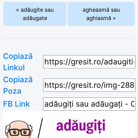
« adăugite sau
agheasmă sau
adăugate
aghiasmă »
Copiază
Linkul
Copiază
Poza
FB Link