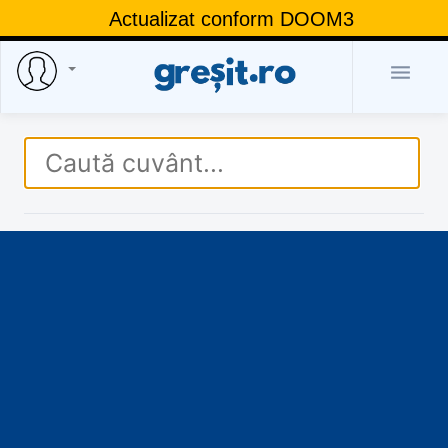
Actualizat conform DOOM3
