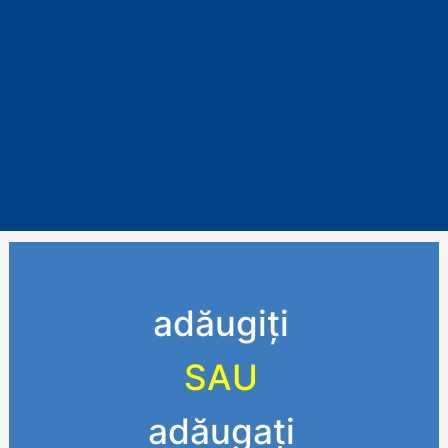
adăugiți
SAU
adăugați