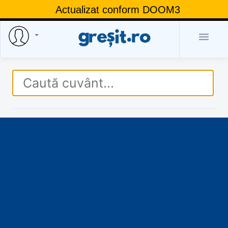
Actualizat conform DOOM3
