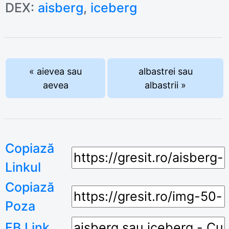
DEX:
aisberg
,
iceberg
« aievea sau
albastrei sau
aevea
albastrii »
Copiază
Linkul
Copiază
Poza
FB Link