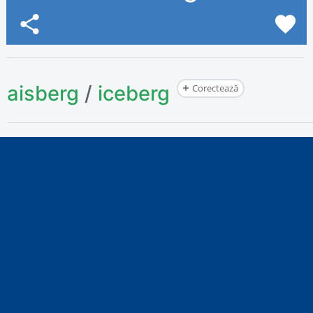
share
favorite
aisberg
/
iceberg
Corectează