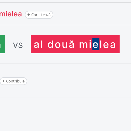
 mielea
Corectează
a
al două mi
e
lea
VS
Contribuie