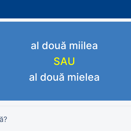
al două miilea
SAU
al două mielea
ă?