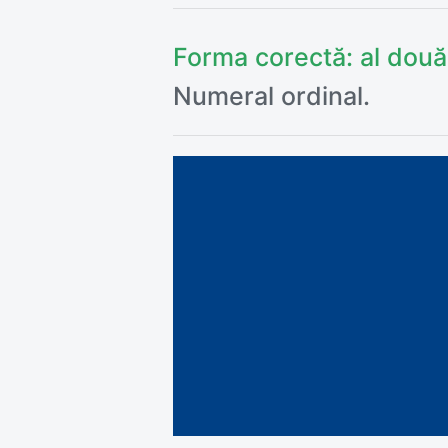
Forma corectă:
al două
Numeral ordinal.