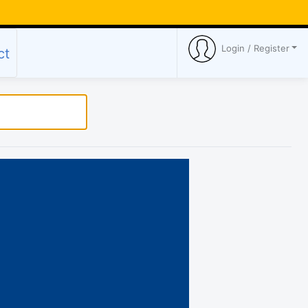
Login / Register
ct