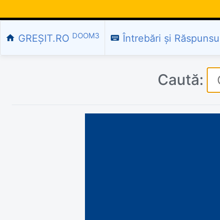
DOOM3
GREȘIT.RO
Întrebări și Răspunsu
home
keyboard
Caută: