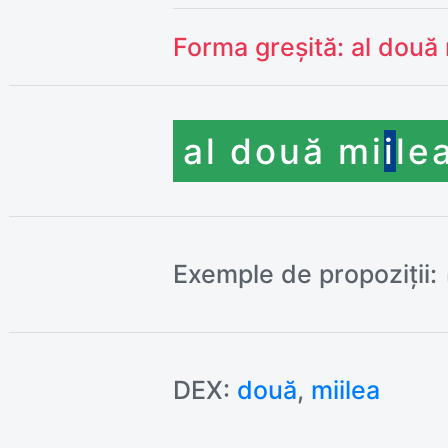
Forma greșită:
al două
al două mi
i
le
Exemple de propoziții:
DEX:
două
,
miilea