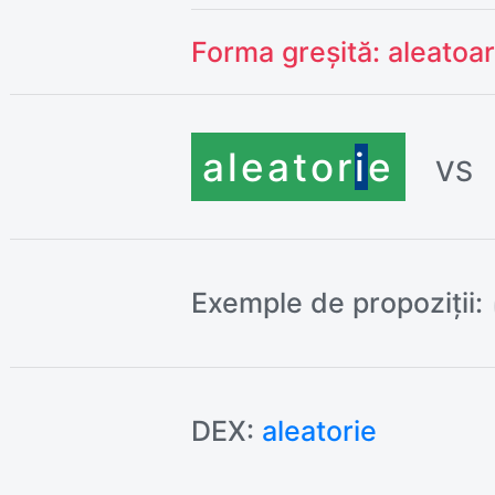
Forma greșită:
aleatoa
aleato
r
i
e
VS
Exemple de propoziții:
DEX:
aleatorie