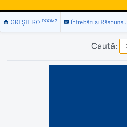
DOOM3
GREȘIT.RO
Întrebări și Răspunsu
home
keyboard
Caută: