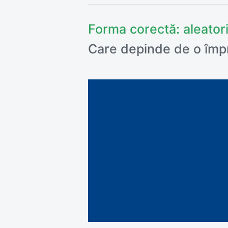
Forma corectă:
aleator
Care depinde de o împre