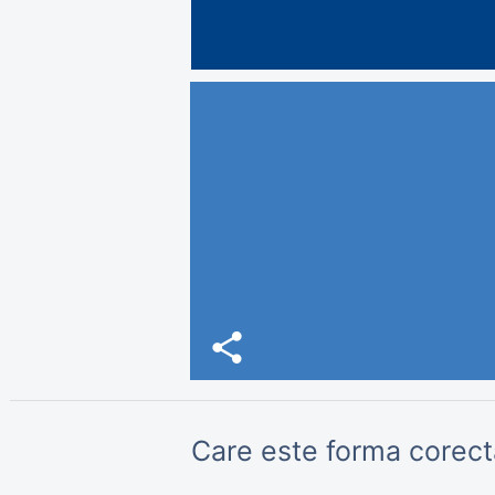
share
Care este forma corectă