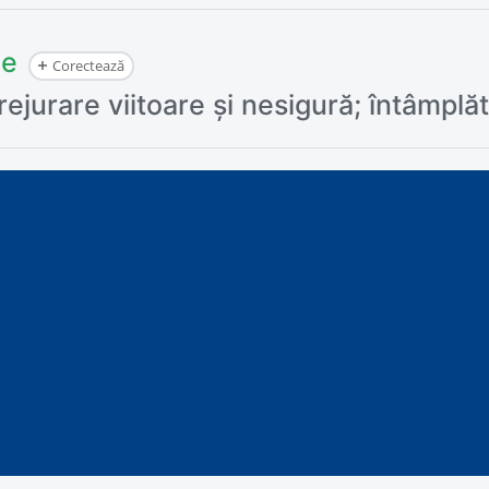
ie
Corectează
jurare viitoare și nesigură; întâmplăt