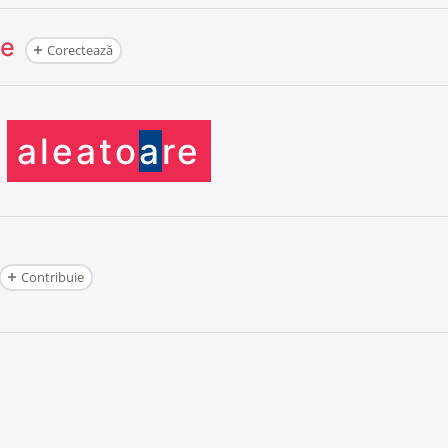
re
Corectează
aleato
a
r
e
Contribuie