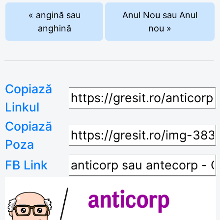
« angină sau
Anul Nou sau Anul
anghină
nou »
Copiază
Linkul
Copiază
Poza
FB Link