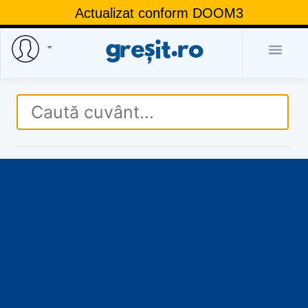
Actualizat conform DOOM3
