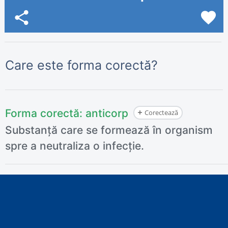
share
favorite
Care este forma corectă?
Forma corectă:
anticorp
Corectează
Substanță care se formează în organism
spre a neutraliza o infecție.