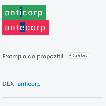
ant
i
corp
ant
e
corp
Exemple de propoziții:
Contribuie
DEX:
anticorp