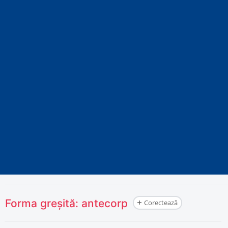
Forma greșită:
antecorp
Corectează