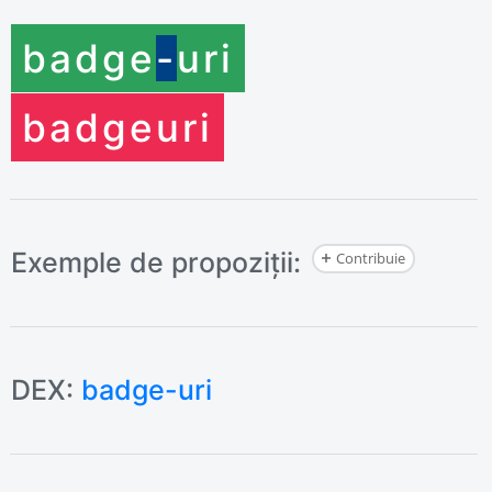
badge
-
uri
badge
uri
Exemple de propoziții:
Contribuie
DEX:
badge-uri