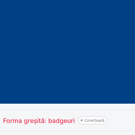
Forma greșită:
badgeuri
Corectează