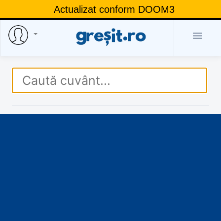
Actualizat conform DOOM3
