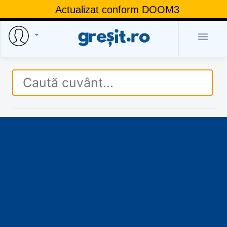
Actualizat conform DOOM3
