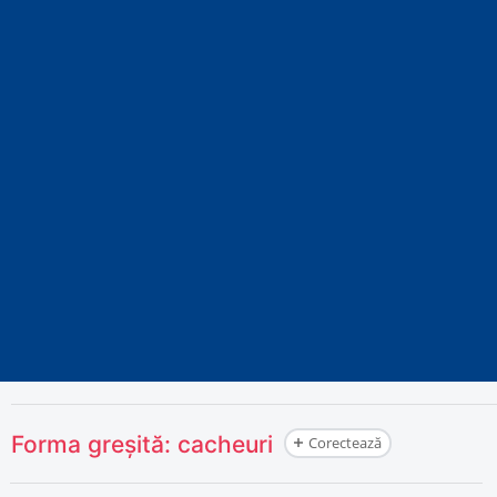
Forma greșită:
cacheuri
Corectează