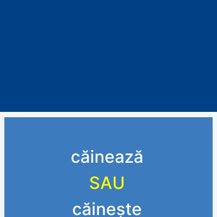
căinează
SAU
căinește