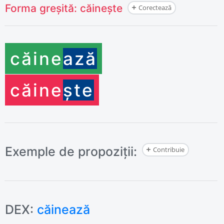
Forma greșită:
căinește
Corectează
căine
ază
căine
ște
Exemple de propoziții:
Contribuie
DEX:
căinează