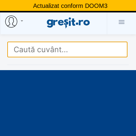
Actualizat conform DOOM3
