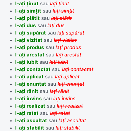
l-ați ținut
sau
lați ținut
l-ați simțit
sau
lați simțit
l-ați plătit
sau
lați plătit
l-ați dus
sau
lați dus
l-ați supărat
sau
lați supărat
l-ați vizitat
sau
lați vizitat
l-ați produs
sau
lați produs
l-ați arestat
sau
lați arestat
l-ați iubit
sau
lați iubit
l-ați contactat
sau
lați contactat
l-ați aplicat
sau
lați aplicat
l-ați enunțat
sau
lați enunțat
l-ați rănit
sau
lați rănit
l-ați învins
sau
lați învins
l-ați realizat
sau
lați realizat
l-ați ratat
sau
lați ratat
l-ați ascultat
sau
lați ascultat
l-ați stabilit
sau
lați stabilit