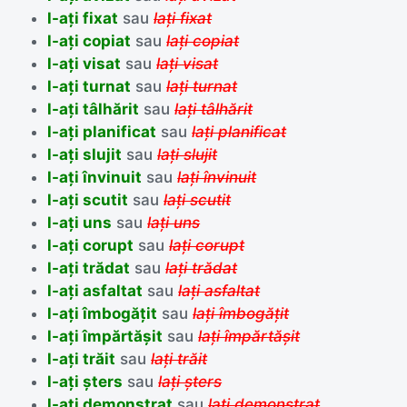
l-ați fixat
sau
lați fixat
l-ați copiat
sau
lați copiat
l-ați visat
sau
lați visat
l-ați turnat
sau
lați turnat
l-ați tâlhărit
sau
lați tâlhărit
l-ați planificat
sau
lați planificat
l-ați slujit
sau
lați slujit
l-ați învinuit
sau
lați învinuit
l-ați scutit
sau
lați scutit
l-ați uns
sau
lați uns
l-ați corupt
sau
lați corupt
l-ați trădat
sau
lați trădat
l-ați asfaltat
sau
lați asfaltat
l-ați îmbogățit
sau
lați îmbogățit
l-ați împărtășit
sau
lați împărtășit
l-ați trăit
sau
lați trăit
l-ați șters
sau
lați șters
l-ați demonstrat
sau
lați demonstrat