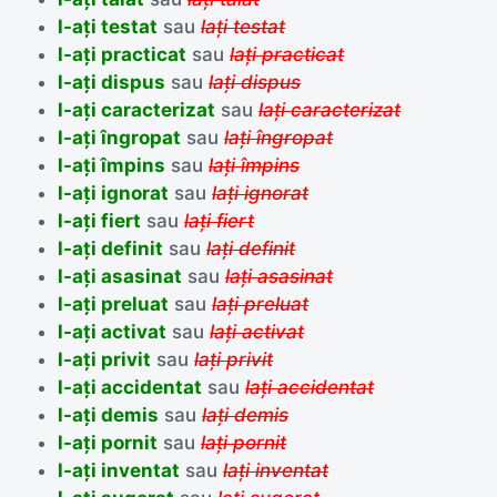
l-ați testat
sau
lați testat
l-ați practicat
sau
lați practicat
l-ați dispus
sau
lați dispus
l-ați caracterizat
sau
lați caracterizat
l-ați îngropat
sau
lați îngropat
l-ați împins
sau
lați împins
l-ați ignorat
sau
lați ignorat
l-ați fiert
sau
lați fiert
l-ați definit
sau
lați definit
l-ați asasinat
sau
lați asasinat
l-ați preluat
sau
lați preluat
l-ați activat
sau
lați activat
l-ați privit
sau
lați privit
l-ați accidentat
sau
lați accidentat
l-ați demis
sau
lați demis
l-ați pornit
sau
lați pornit
l-ați inventat
sau
lați inventat