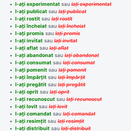
l-ați experimentat
sau
lați experimentat
l-ați publicat
sau
lați publicat
l-ați rostit
sau
lați rostit
l-ați încheiat
sau
lați încheiat
l-ați promis
sau
lați promis
l-ați invitat
sau
lați invitat
l-ați aflat
sau
lați aflat
l-ați abandonat
sau
lați abandonat
l-ați consumat
sau
lați consumat
l-ați pomenit
sau
lați pomenit
l-ați împărțit
sau
lați împărțit
l-ați pregătit
sau
lați pregătit
l-ați oprit
sau
lați oprit
l-ați recunoscut
sau
lați recunoscut
l-ați lovit
sau
lați lovit
l-ați comandat
sau
lați comandat
l-ați resimțit
sau
lați resimțit
l-ați distribuit
sau
lați distribuit