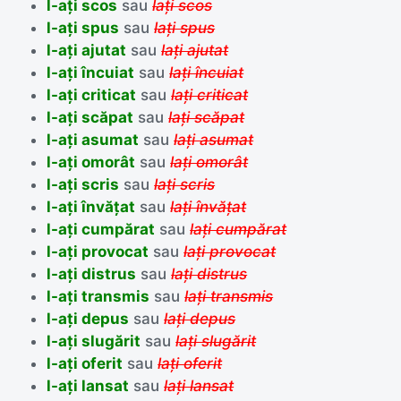
l-ați scos
sau
lați scos
l-ați spus
sau
lați spus
l-ați ajutat
sau
lați ajutat
l-ați încuiat
sau
lați încuiat
l-ați criticat
sau
lați criticat
l-ați scăpat
sau
lați scăpat
l-ați asumat
sau
lați asumat
l-ați omorât
sau
lați omorât
l-ați scris
sau
lați scris
l-ați învățat
sau
lați învățat
l-ați cumpărat
sau
lați cumpărat
l-ați provocat
sau
lați provocat
l-ați distrus
sau
lați distrus
l-ați transmis
sau
lați transmis
l-ați depus
sau
lați depus
l-ați slugărit
sau
lați slugărit
l-ați oferit
sau
lați oferit
l-ați lansat
sau
lați lansat