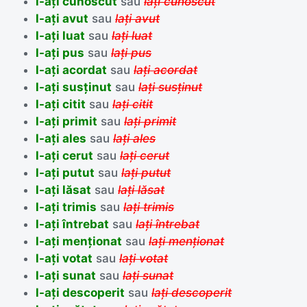
l-ați cunoscut
sau
lați cunoscut
l-ați avut
sau
lați avut
l-ați luat
sau
lați luat
l-ați pus
sau
lați pus
l-ați acordat
sau
lați acordat
l-ați susținut
sau
lați susținut
l-ați citit
sau
lați citit
l-ați primit
sau
lați primit
l-ați ales
sau
lați ales
l-ați cerut
sau
lați cerut
l-ați putut
sau
lați putut
l-ați lăsat
sau
lați lăsat
l-ați trimis
sau
lați trimis
l-ați întrebat
sau
lați întrebat
l-ați menționat
sau
lați menționat
l-ați votat
sau
lați votat
l-ați sunat
sau
lați sunat
l-ați descoperit
sau
lați descoperit