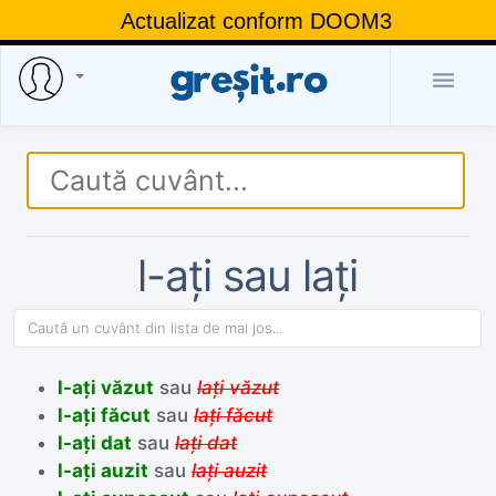
Actualizat conform DOOM3

l-ați sau lați
l-ați văzut
sau
lați văzut
l-ați făcut
sau
lați făcut
l-ați dat
sau
lați dat
l-ați auzit
sau
lați auzit