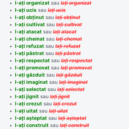
l-ați organizat
sau
lați organizat
l-ați ucis
sau
lați ucis
l-ați obținut
sau
lați obținut
l-ați cultivat
sau
lați cultivat
l-ați atacat
sau
lați atacat
l-ați chemat
sau
lați chemat
l-ați refuzat
sau
lați refuzat
l-ați păstrat
sau
lați păstrat
l-ați respectat
sau
lați respectat
l-ați promovat
sau
lați promovat
l-ați găzduit
sau
lați găzduit
l-ați imaginat
sau
lați imaginat
l-ați selectat
sau
lați selectat
l-ați jignit
sau
lați jignit
l-ați crezut
sau
lați crezut
l-ați uitat
sau
lați uitat
l-ați așteptat
sau
lați așteptat
l-ați construit
sau
lați construit