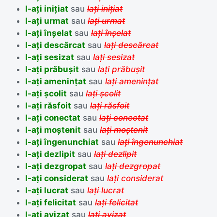
l-ați inițiat
sau
lați inițiat
l-ați urmat
sau
lați urmat
l-ați înșelat
sau
lați înșelat
l-ați descărcat
sau
lați descărcat
l-ați sesizat
sau
lați sesizat
l-ați prăbușit
sau
lați prăbușit
l-ați amenințat
sau
lați amenințat
l-ați școlit
sau
lați școlit
l-ați răsfoit
sau
lați răsfoit
l-ați conectat
sau
lați conectat
l-ați moștenit
sau
lați moștenit
l-ați îngenunchiat
sau
lați îngenunchiat
l-ați dezlipit
sau
lați dezlipit
l-ați dezgropat
sau
lați dezgropat
l-ați considerat
sau
lați considerat
l-ați lucrat
sau
lați lucrat
l-ați felicitat
sau
lați felicitat
l-ați avizat
sau
lați avizat