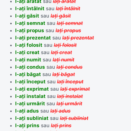
l-ați arătat
sau
lați arătat
l-ați întâlnit
sau
lați întâlnit
l-ați găsit
sau
lați găsit
l-ați semnat
sau
lați semnat
l-ați propus
sau
lați propus
l-ați prezentat
sau
lați prezentat
l-ați folosit
sau
lați folosit
l-ați creat
sau
lați creat
l-ați numit
sau
lați numit
l-ați condus
sau
lați condus
l-ați băgat
sau
lați băgat
l-ați început
sau
lați început
l-ați exprimat
sau
lați exprimat
l-ați instalat
sau
lați instalat
l-ați urmărit
sau
lați urmărit
l-ați adus
sau
lați adus
l-ați subliniat
sau
lați subliniat
l-ați prins
sau
lați prins