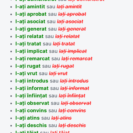
l-ați amintit
sau
lați amintit
l-ați aprobat
sau
lați aprobat
l-ați asociat
sau
lați asociat
l-ați generat
sau
lați generat
l-ați relatat
sau
lați relatat
l-ați tratat
sau
lați tratat
l-ați implicat
sau
lați implicat
l-ați remarcat
sau
lați remarcat
l-ați rugat
sau
lați rugat
l-ați vrut
sau
lați vrut
l-ați introdus
sau
lați introdus
l-ați informat
sau
lați informat
l-ați înființat
sau
lați înființat
l-ați observat
sau
lați observat
l-ați convins
sau
lați convins
l-ați atins
sau
lați atins
l-ați deschis
sau
lați deschis
l-ați tăiat
sau
lați tăiat