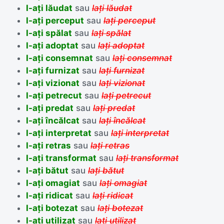
l-ați lăudat
sau
lați lăudat
l-ați perceput
sau
lați perceput
l-ați spălat
sau
lați spălat
l-ați adoptat
sau
lați adoptat
l-ați consemnat
sau
lați consemnat
l-ați furnizat
sau
lați furnizat
l-ați vizionat
sau
lați vizionat
l-ați petrecut
sau
lați petrecut
l-ați predat
sau
lați predat
l-ați încălcat
sau
lați încălcat
l-ați interpretat
sau
lați interpretat
l-ați retras
sau
lați retras
l-ați transformat
sau
lați transformat
l-ați bătut
sau
lați bătut
l-ați omagiat
sau
lați omagiat
l-ați ridicat
sau
lați ridicat
l-ați botezat
sau
lați botezat
l-ați utilizat
sau
lați utilizat