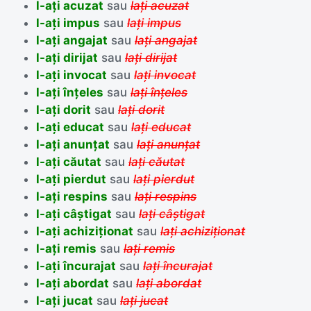
l-ați acuzat
sau
lați acuzat
l-ați impus
sau
lați impus
l-ați angajat
sau
lați angajat
l-ați dirijat
sau
lați dirijat
l-ați invocat
sau
lați invocat
l-ați înțeles
sau
lați înțeles
l-ați dorit
sau
lați dorit
l-ați educat
sau
lați educat
l-ați anunțat
sau
lați anunțat
l-ați căutat
sau
lați căutat
l-ați pierdut
sau
lați pierdut
l-ați respins
sau
lați respins
l-ați câștigat
sau
lați câștigat
l-ați achiziționat
sau
lați achiziționat
l-ați remis
sau
lați remis
l-ați încurajat
sau
lați încurajat
l-ați abordat
sau
lați abordat
l-ați jucat
sau
lați jucat