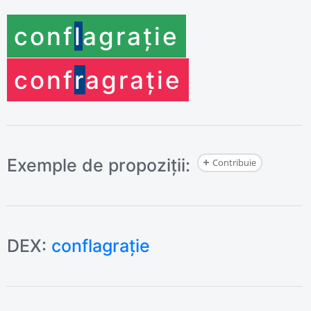
conf
l
agrație
conf
r
agrație
Exemple de propoziții:
Contribuie
DEX:
conflagrație