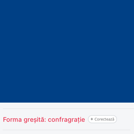
Forma greșită:
confragrație
Corectează