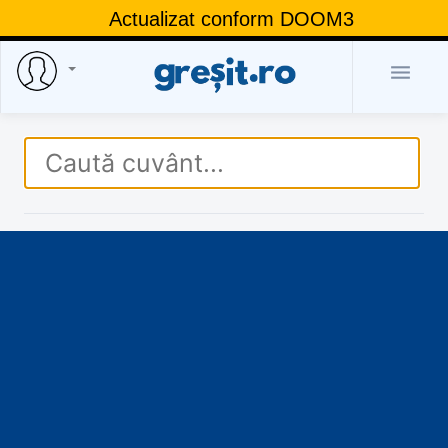
Actualizat conform DOOM3
