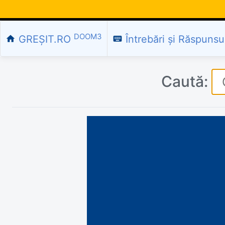
DOOM3
GREȘIT.RO
Întrebări și Răspunsu
home
keyboard
Caută: