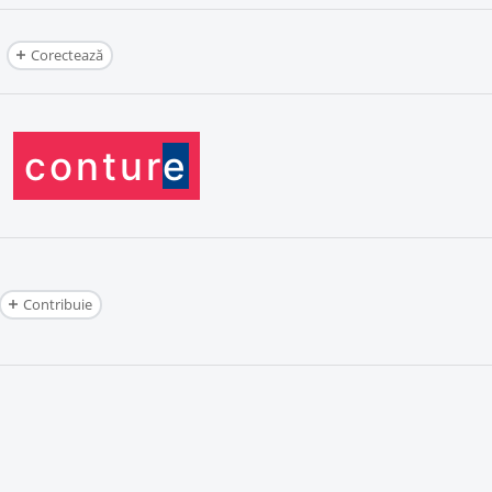
Corectează
contur
e
Contribuie