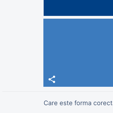
share
Care este forma corectă