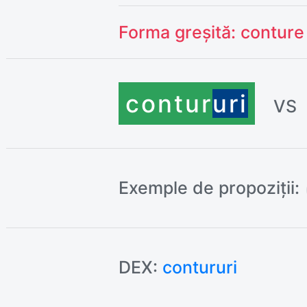
Forma greșită:
conture
contur
uri
VS
Exemple de propoziții:
DEX:
contururi