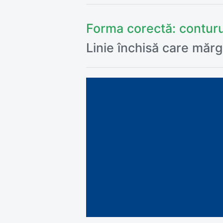
Forma corectă:
conturu
Linie închisă care mărg