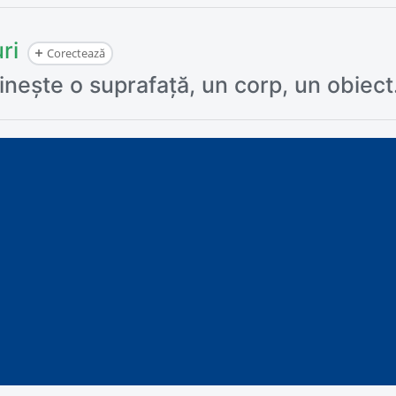
ri
Corectează
inește o suprafață, un corp, un obiect