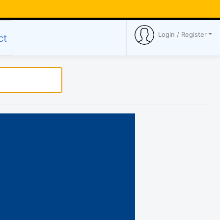
Login / Register
ct