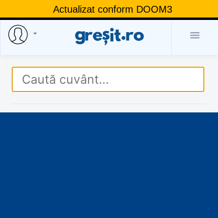
Actualizat conform DOOM3
