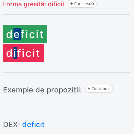
Forma greșită:
dificit
Corectează
d
e
ficit
d
i
ficit
Exemple de propoziții:
Contribuie
DEX:
deficit