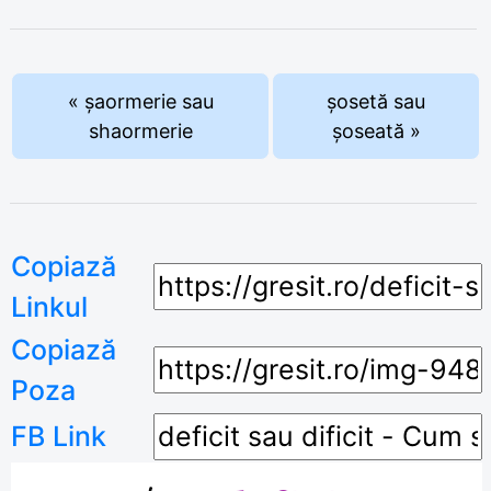
« șaormerie sau
șosetă sau
shaormerie
șoseată »
Copiază
Linkul
Copiază
Poza
FB Link