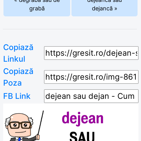
grabă
dejancă »
Copiază
Linkul
Copiază
Poza
FB Link