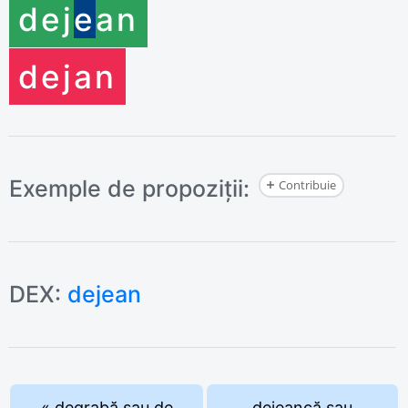
dej
e
an
dej
an
Exemple de propoziții:
Contribuie
DEX:
dejean
« degrabă sau de
dejeancă sau