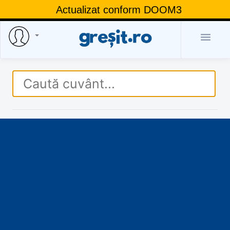
Actualizat conform DOOM3
