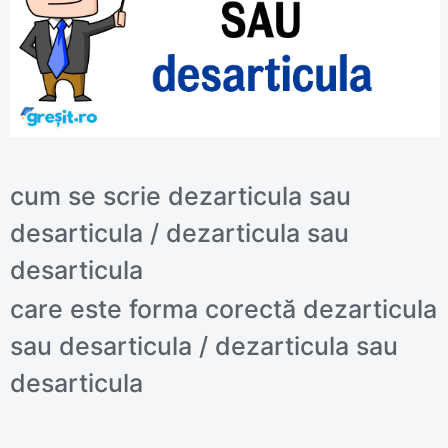
cum se scrie dezarticula sau
desarticula / dezarticula sau
desarticula
care este forma corectă dezarticula
sau desarticula / dezarticula sau
desarticula