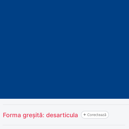
Forma greșită:
desarticula
Corectează