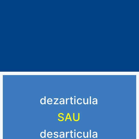
dezarticula
SAU
desarticula