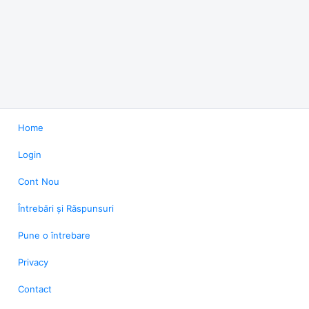
Home
Login
Cont Nou
Întrebări și Răspunsuri
Pune o întrebare
Privacy
Contact