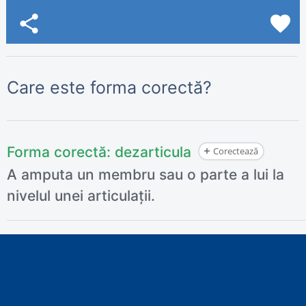
share
favorite
Care este forma corectă?
Forma corectă:
dezarticula
Corectează
A amputa un membru sau o parte a lui la
nivelul unei articulații.