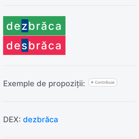
de
z
brăca
de
s
brăca
Exemple de propoziții:
Contribuie
DEX:
dezbrăca