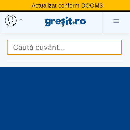
Actualizat conform DOOM3
