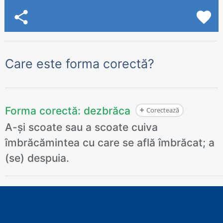
share
favorite
Care este forma corectă?
Forma corectă:
dezbrăca
Corectează
A-și scoate sau a scoate cuiva
îmbrăcămintea cu care se află îmbrăcat; a
(se) despuia.