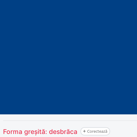
Forma greșită:
desbrăca
Corectează