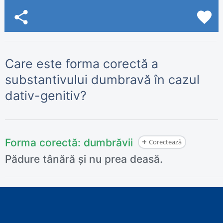
share
favorite
Care este forma corectă a
substantivului dumbravă în cazul
dativ-genitiv?
Forma corectă:
dumbrăvii
Corectează
Pădure tânără și nu prea deasă.