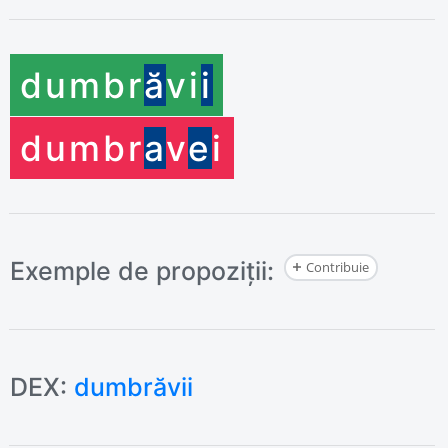
dumbr
ă
v
i
i
dumbr
a
v
e
i
Exemple de propoziții:
Contribuie
DEX:
dumbrăvii