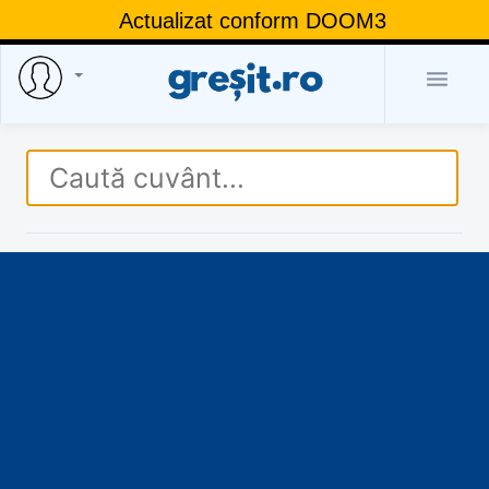
Actualizat conform DOOM3
