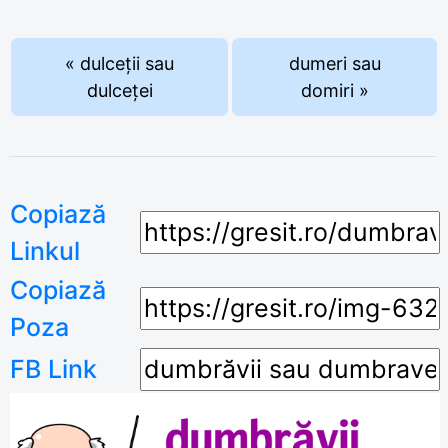
« dulceții sau
dumeri sau
dulceței
domiri »
Copiază
Linkul
Copiază
Poza
FB Link