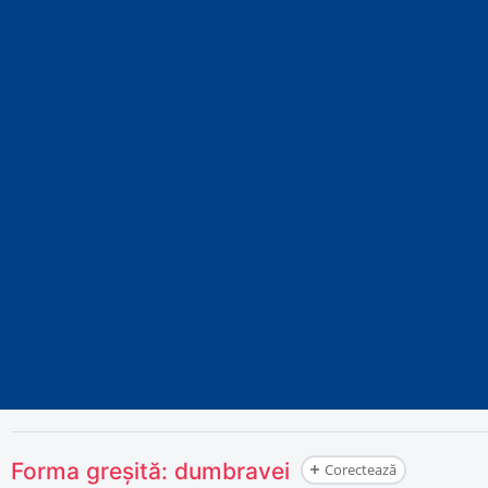
Forma greșită:
dumbravei
Corectează