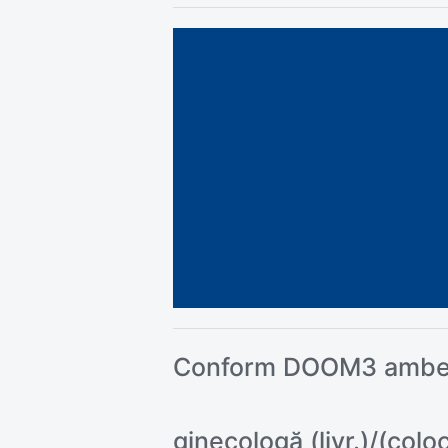
Conform DOOM3 ambele
ginecologă (livr.)/(colo