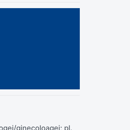
logei/ginecoloagei; pl.