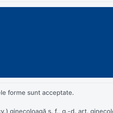
 forme sunt acceptate.
cv.) ginecoloagă s. f., g.-d. art. gineco