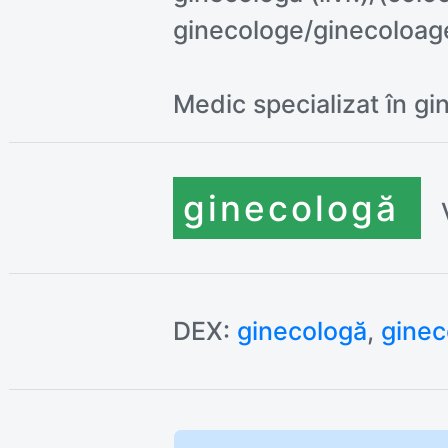
ginecologe/ginecoloag
Medic specializat în gi
ginecolo
gă
DEX:
ginecologă
,
ginec