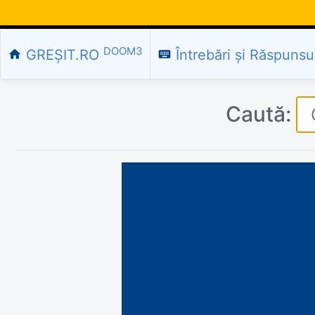
DOOM3
GREȘIT.RO
Întrebări și Răspunsu
home
keyboard
Caută: