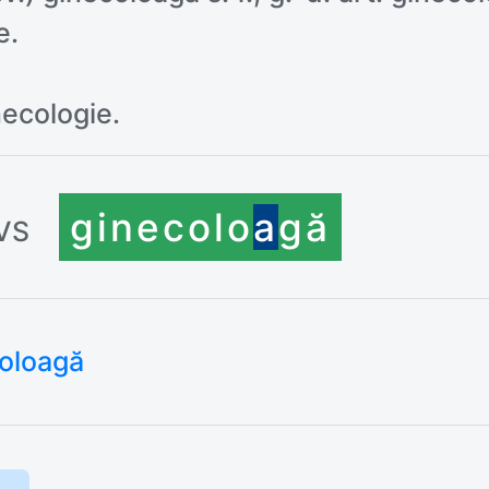
e.
necologie.
ginecolo
a
gă
VS
oloagă