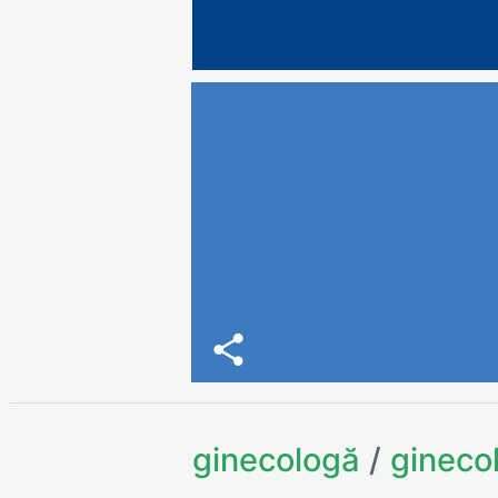
share
ginecologă
/
gineco