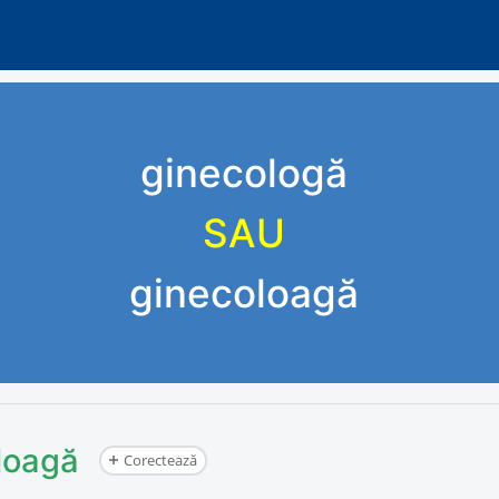
ginecologă
SAU
ginecoloagă
loagă
Corectează