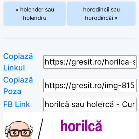
« holender sau
horodincii sau
holendru
horodincăi »
Copiază
Linkul
Copiază
Poza
FB Link