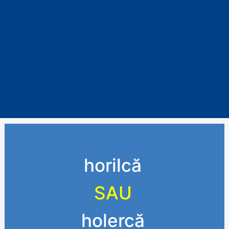
horilcă
SAU
holercă