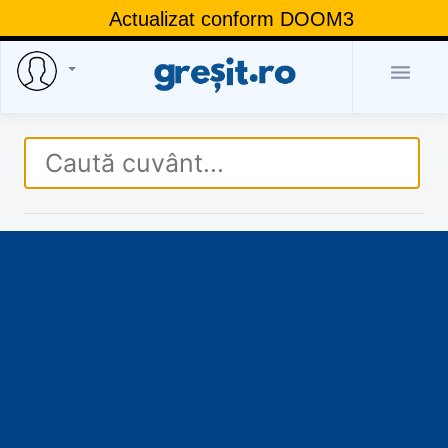
Actualizat conform DOOM3
