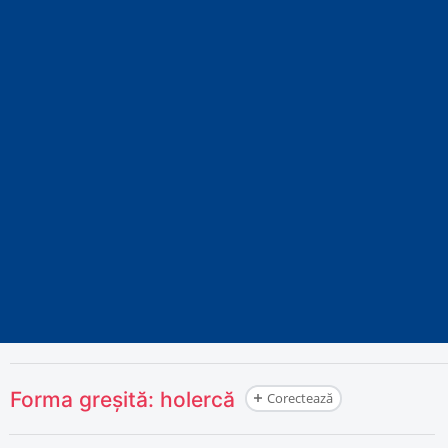
Forma greșită:
holercă
Corectează