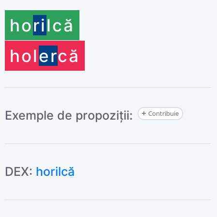
ho
ri
l
că
ho
l
er
că
Exemple de propoziții:
Contribuie
DEX:
horilcă