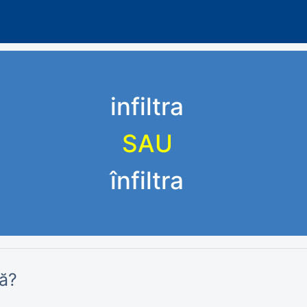
infiltra
SAU
înfiltra
ă?