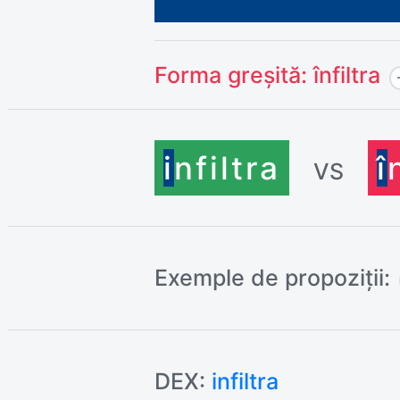
Forma greșită:
înfiltra
i
nfiltra
î
VS
Exemple de propoziții:
DEX:
infiltra