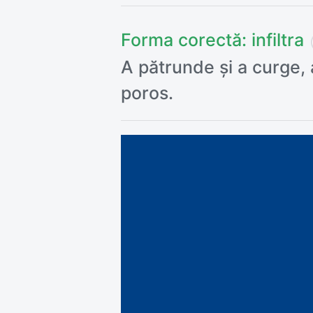
Forma corectă:
infiltra
A pătrunde și a curge, 
poros.