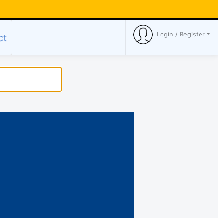
Login / Register
ct