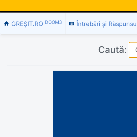
DOOM3
GREȘIT.RO
Întrebări și Răspunsu
home
keyboard
Caută: