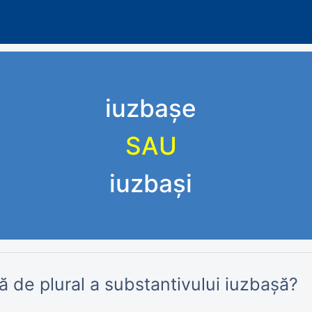
iuzbașe
SAU
iuzbași
 de plural a substantivului iuzbașă?