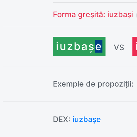
Forma greșită:
iuzbași
iuzbaș
e
VS
Exemple de propoziții:
DEX:
iuzbașe