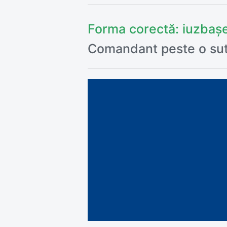
Forma corectă:
iuzbaș
Comandant peste o sută