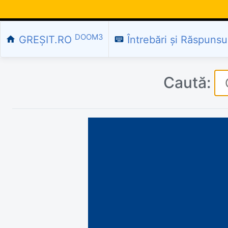
DOOM3
GREȘIT.RO
Întrebări și Răspunsu
home
keyboard
Caută: