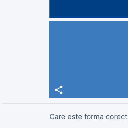
share
Care este forma corectă