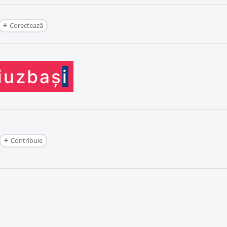
Corectează
iuzbaș
i
Contribuie