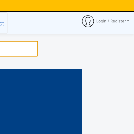
Login / Register
ct