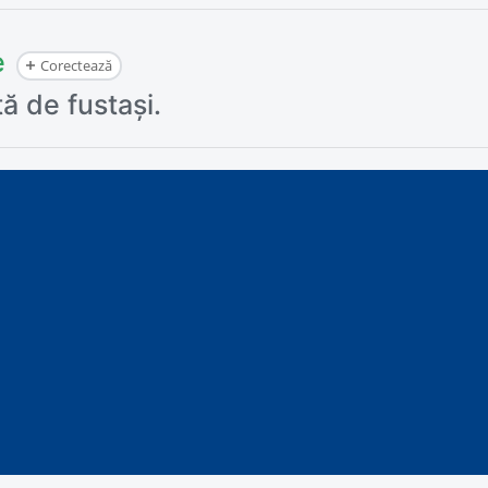
e
Corectează
 de fustași.