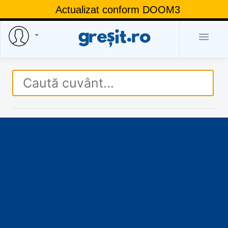
Actualizat conform DOOM3
