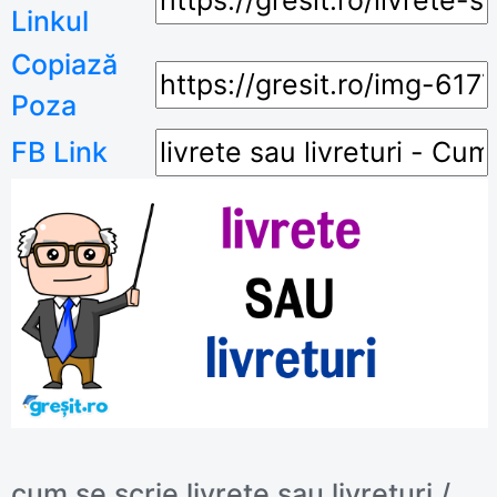
Linkul
Copiază
Poza
FB Link
cum se scrie livrete sau livreturi /