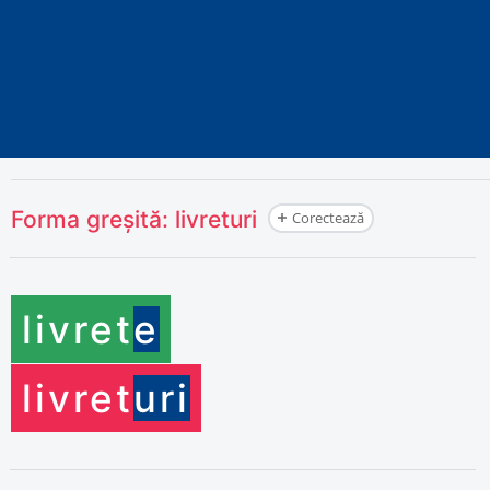
Forma greșită:
livreturi
Corectează
livret
e
livret
uri