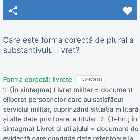
share
favorite
Care este forma corectă de plural a
substantivului livret?
Forma corectă:
livrete
Corectează
1. (În sintagma) Livret militar = document
eliberat persoanelor care au satisfăcut
serviciul militar, cuprinzând situația militară
și alte date privitoare la titular. 2. (Tehn.; în
sintagma) Livret al utilajului = document de
evidență care cuprinde date referitoare la