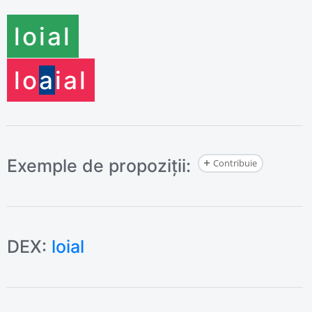
lo
ial
lo
a
ial
Exemple de propoziții:
Contribuie
DEX:
loial