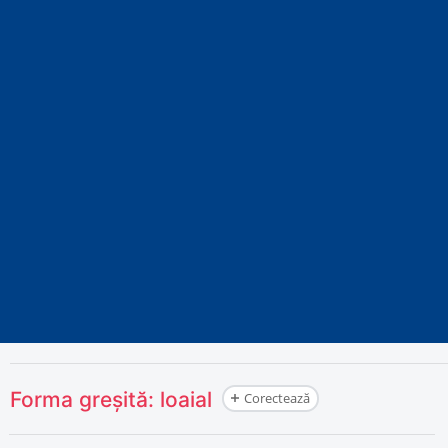
Forma greșită:
loaial
Corectează