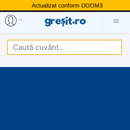
Actualizat conform DOOM3
