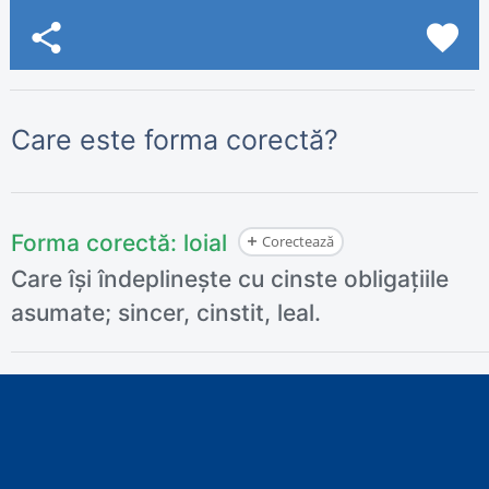
share
favorite
Care este forma corectă?
Forma corectă:
loial
Corectează
Care își îndeplinește cu cinste obligațiile
asumate; sincer, cinstit, leal.