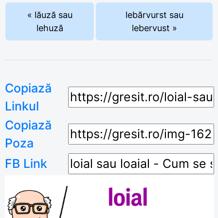
« lăuză sau
lebărvurst sau
lehuză
lebervust »
Copiază
Linkul
Copiază
Poza
FB Link