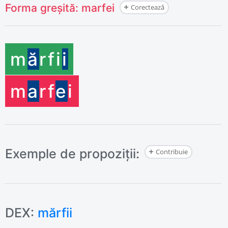
Forma greșită:
marfei
Corectează
m
ă
rf
i
i
m
a
rf
e
i
Exemple de propoziții:
Contribuie
DEX:
mărfii