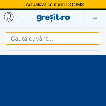
Actualizat conform DOOM3
