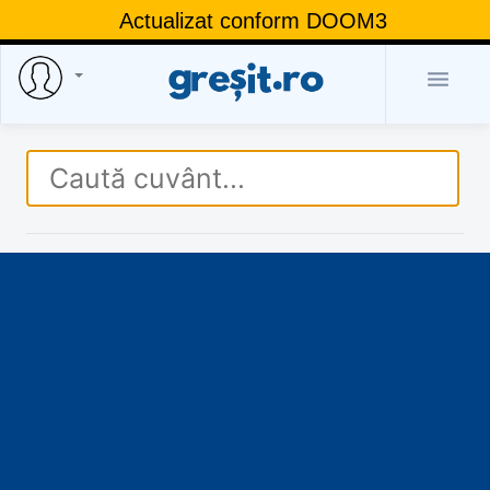
Actualizat conform DOOM3
