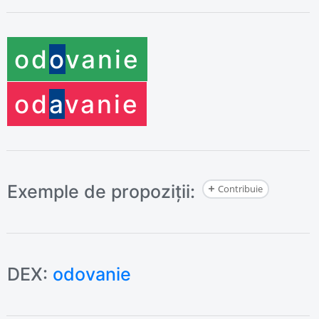
od
o
vanie
od
a
vanie
Exemple de propoziții:
Contribuie
DEX:
odovanie