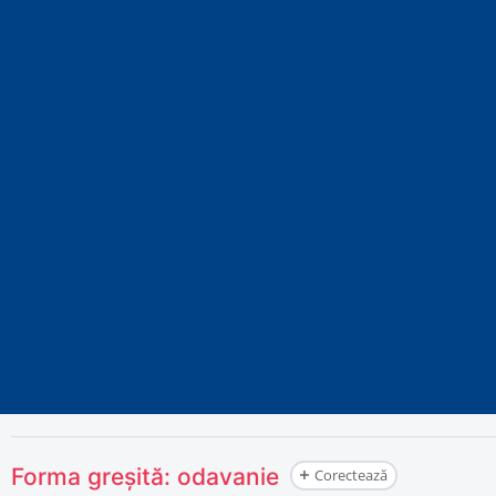
Forma greșită:
odavanie
Corectează