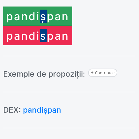
pandi
ș
pan
pandi
s
pan
Exemple de propoziții:
Contribuie
DEX:
pandișpan