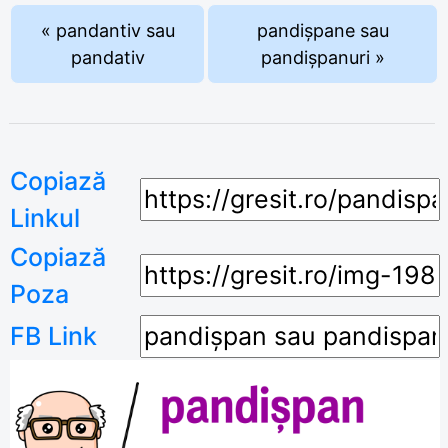
« pandantiv sau
pandișpane sau
pandativ
pandișpanuri »
Copiază
Linkul
Copiază
Poza
FB Link