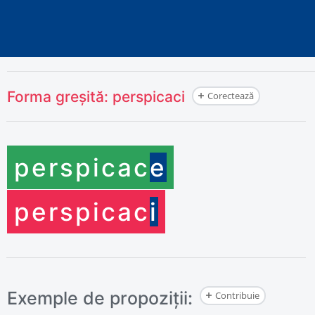
Forma greșită:
perspicaci
Corectează
perspicac
e
perspicac
i
Exemple de propoziții:
Contribuie