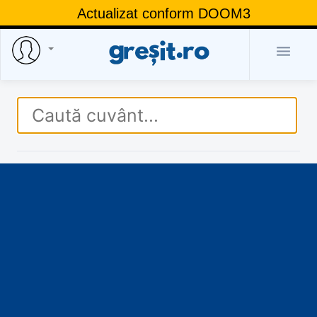
Actualizat conform DOOM3
