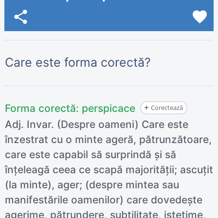
share
favorite
Care este forma corectă?
Forma corectă:
perspicace
Corectează
Adj. Invar. (Despre oameni) Care este
înzestrat cu o minte ageră, pătrunzătoare,
care este capabil să surprindă și să
înțeleagă ceea ce scapă majorității; ascuțit
(la minte), ager; (despre mintea sau
manifestările oamenilor) care dovedește
agerime, pătrundere, subtilitate, istețime,