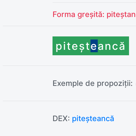
Forma greșită:
piteșta
piteșt
e
ancă
Exemple de propoziții:
DEX:
piteșteancă