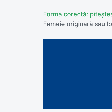
Forma corectă:
piteșt
Femeie originară sau lo