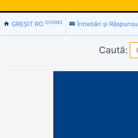
DOOM3
GREȘIT.RO
Întrebări și Răspunsu
home
keyboard
Caută: