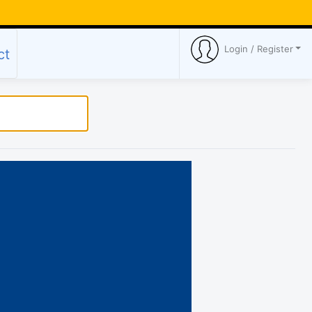
Login / Register
ct