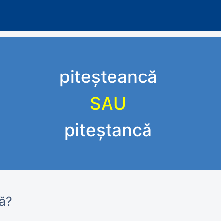
piteșteancă
SAU
piteștancă
ă?