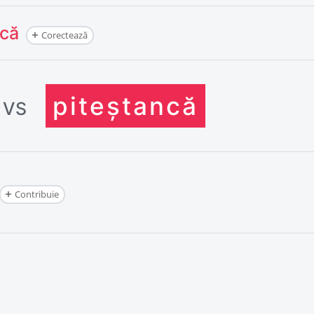
ncă
Corectează
piteșt
ancă
VS
Contribuie