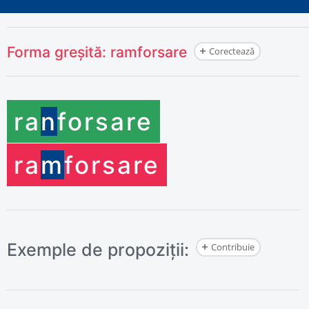
Forma greșită:
ramforsare
Corectează
ra
n
forsare
ra
m
forsare
Exemple de propoziții:
Contribuie