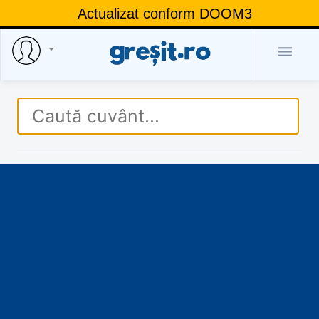
Actualizat conform DOOM3
