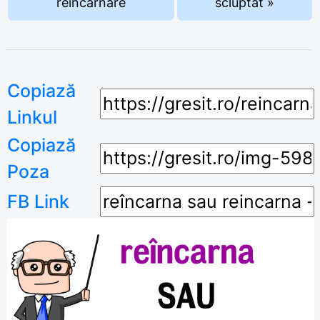
reincarnare
scluptat »
Copiază
Linkul
Copiază
Poza
FB Link