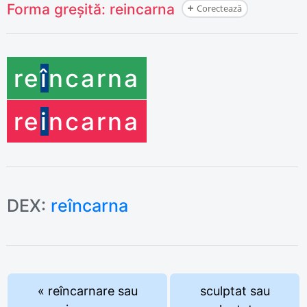
Forma greșită:
reincarna
Corectează
re
î
ncarna
re
i
ncarna
DEX:
reîncarna
« reîncarnare sau
sculptat sau