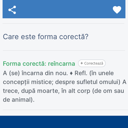
share
favorite
Care este forma corectă?
Forma corectă:
reîncarna
Corectează
A (se) încarna din nou. ♦ Refl. (în unele
concepții mistice; despre sufletul omului) A
trece, după moarte, în alt corp (de om sau
de animal).