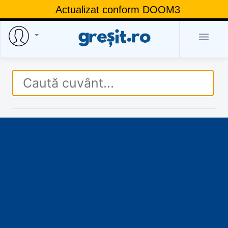
Actualizat conform DOOM3
