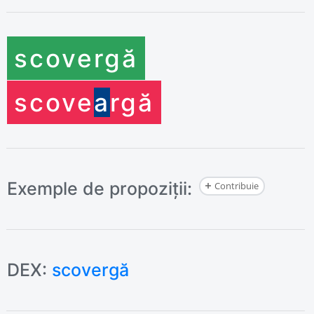
scove
rgă
scove
a
rgă
Exemple de propoziții:
Contribuie
DEX:
scovergă