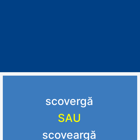
scovergă
SAU
scoveargă