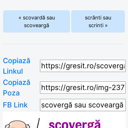
« scovardă sau
scrânti sau
scoveargă
scrinti »
Copiază
Linkul
Copiază
Poza
FB Link