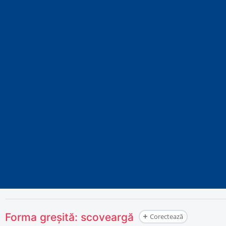
Forma greșită:
scoveargă
Corectează