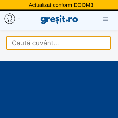
Actualizat conform DOOM3
