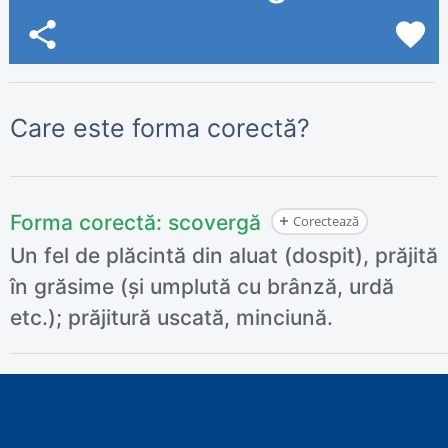
share
favorite
Care este forma corectă?
Forma corectă:
scovergă
Corectează
Un fel de plăcintă din aluat (dospit), prăjită
în grăsime (și umplută cu brânză, urdă
etc.); prăjitură uscată, minciună.