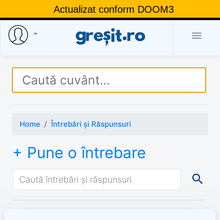
Actualizat conform DOOM3

Home
Întrebări și Răspunsuri
+ Pune o întrebare
search