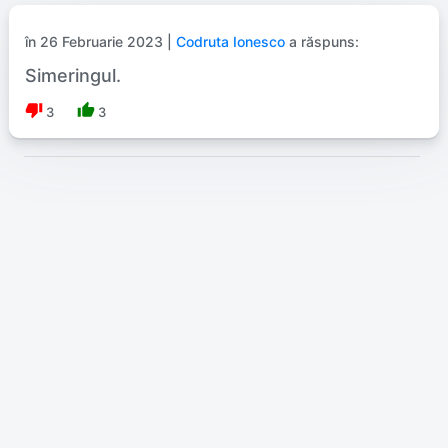
în 26 Februarie 2023 |
Codruta Ionesco
a răspuns:
Simeringul.
thumb_down
thumb_up
3
3