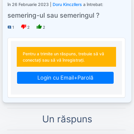
în 26 Februarie 2023 |
Doru Kinczllers
a întrebat:
semering-ul sau semeringul ?
thumb_down
thumb_up
1
2
2
comment
Pentru a trimite un răspuns, trebuie să vă
conectați sau să vă înregistrați.
Login cu Email+Parolă
Un răspuns