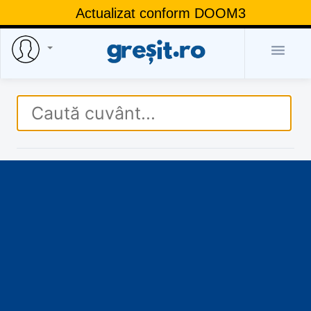
Actualizat conform DOOM3
