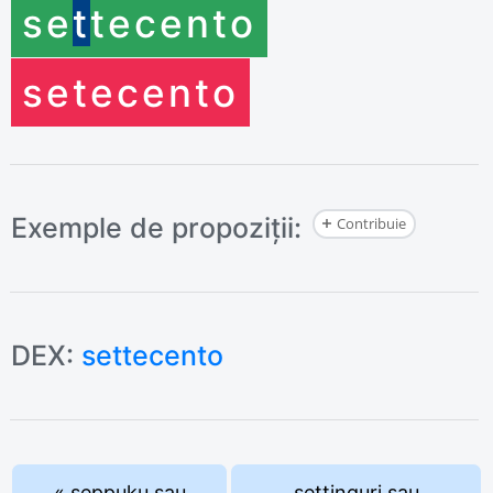
se
t
tecento
se
tecento
Exemple de propoziții:
Contribuie
DEX:
settecento
« seppuku sau
settinguri sau