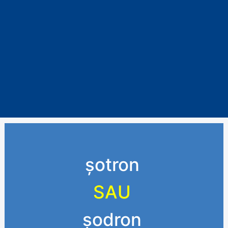
șotron
SAU
șodron