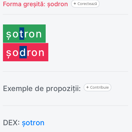
Forma greșită:
șodron
Corectează
șo
t
ron
șo
d
ron
Exemple de propoziții:
Contribuie
DEX:
șotron