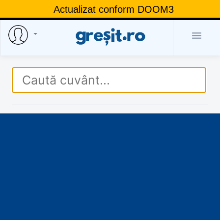
Actualizat conform DOOM3
