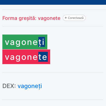
Forma greșită:
vagonete
Corectează
vagone
ți
vagone
te
DEX:
vagoneți