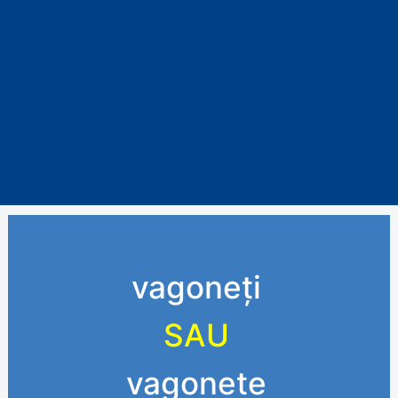
vagoneți
SAU
vagonete