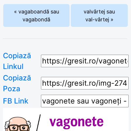
« vagaboandă sau
valvârtej sau
vagabondă
val-vârtej »
Copiază
Linkul
Copiază
Poza
FB Link