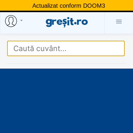
Actualizat conform DOOM3
