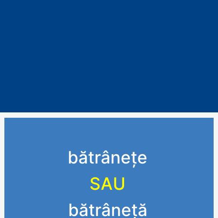
bătrânețe
SAU
bătrâneță