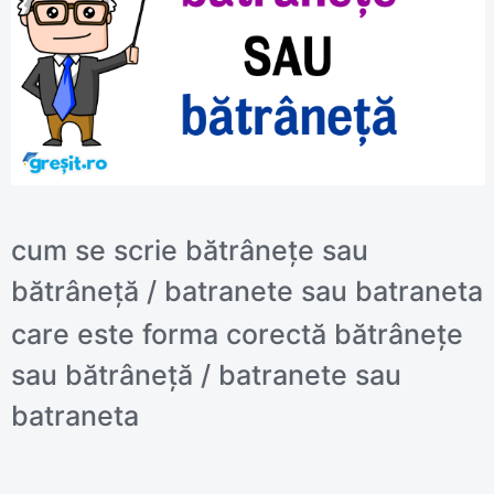
cum se scrie bătrânețe sau
bătrâneță / batranete sau batraneta
care este forma corectă bătrânețe
sau bătrâneță / batranete sau
batraneta