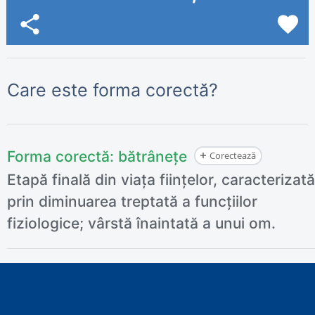
share
favorite
Care este forma corectă?
Forma corectă:
bătrânețe
Corectează
Etapă finală din viața ființelor, caracterizată
prin diminuarea treptată a funcțiilor
fiziologice; vârstă înaintată a unui om.