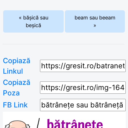
« bășică sau
beam sau beeam
beșică
»
Copiază
Linkul
Copiază
Poza
FB Link