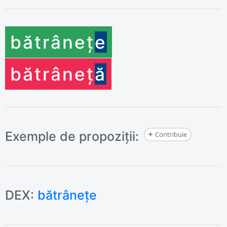
bătrâneț
e
bătrâneț
ă
Exemple de propoziții:
Contribuie
DEX:
bătrânețe