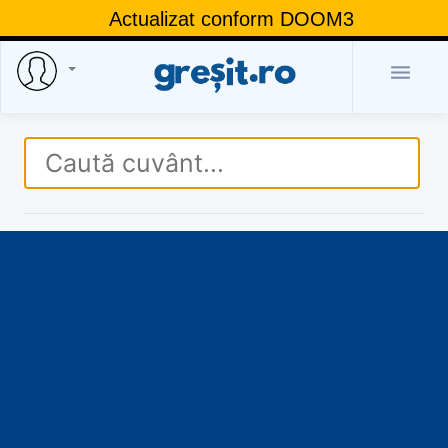
Actualizat conform DOOM3
