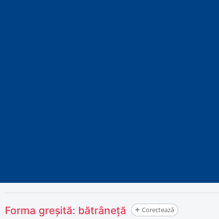
Forma greșită:
bătrâneță
Corectează