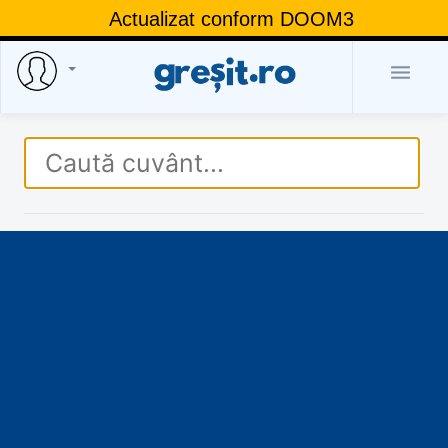
Actualizat conform DOOM3
