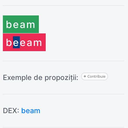
b
eam
b
e
eam
Exemple de propoziții:
Contribuie
DEX:
beam