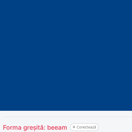
Forma greșită:
beeam
Corectează