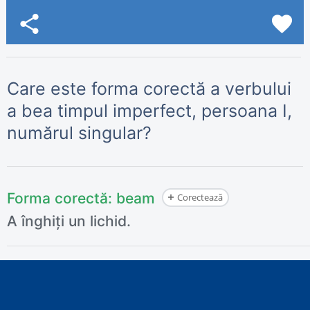
share
favorite
Care este forma corectă a verbului
a bea timpul imperfect, persoana I,
numărul singular?
Forma corectă:
beam
Corectează
A înghiți un lichid.