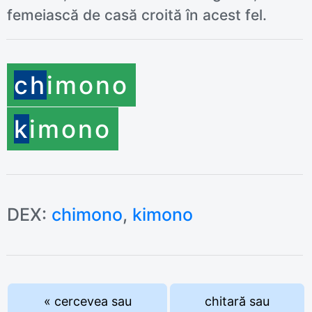
femeiască de casă croită în acest fel.
ch
imono
k
imono
DEX:
chimono
,
kimono
« cercevea sau
chitară sau