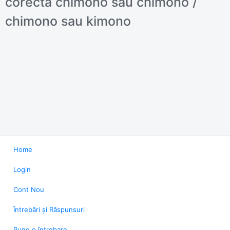
corectă chimono sau chimono /
chimono sau kimono
Home
Login
Cont Nou
Întrebări și Răspunsuri
Pune o întrebare