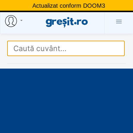
Actualizat conform DOOM3
