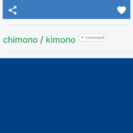
share
favorite
chimono
/
kimono
Corectează