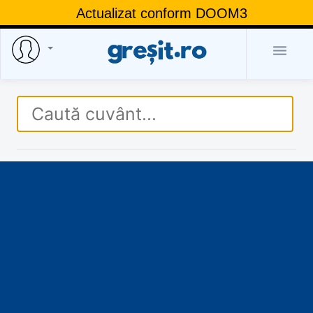
Actualizat conform DOOM3
