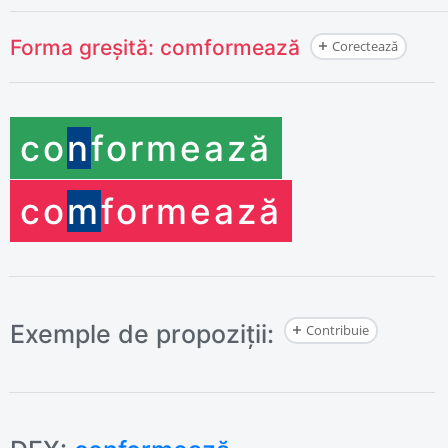
Forma greșită:
comformează
Corectează
co
n
formează
co
m
formează
Exemple de propoziții:
Contribuie