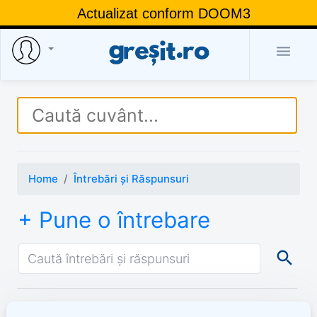
Actualizat conform DOOM3

Home
Întrebări și Răspunsuri
+ Pune o întrebare
search