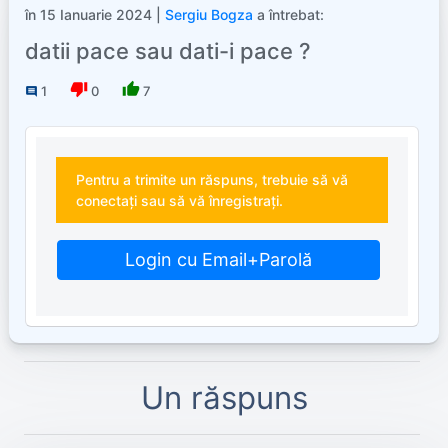
în 15 Ianuarie 2024 |
Sergiu Bogza
a întrebat:
datii pace sau dati-i pace ?
thumb_down
thumb_up
1
0
7
comment
Pentru a trimite un răspuns, trebuie să vă
conectați sau să vă înregistrați.
Login cu Email+Parolă
Un răspuns