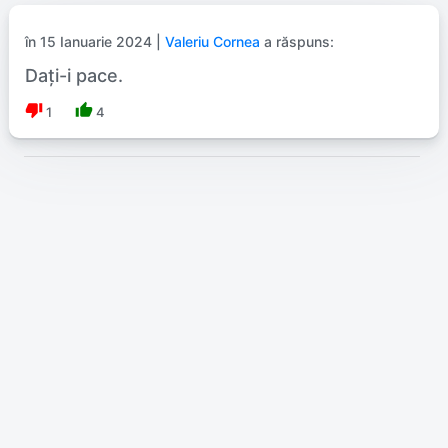
în 15 Ianuarie 2024 |
Valeriu Cornea
a răspuns:
Dați-i pace.
thumb_down
thumb_up
1
4