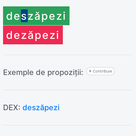
de
s
zăpezi
de
zăpezi
Exemple de propoziții:
Contribuie
DEX:
deszăpezi