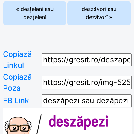
« desțeleni sau
deszăvorî sau
dezțeleni
dezăvorî »
Copiază
Linkul
Copiază
Poza
FB Link