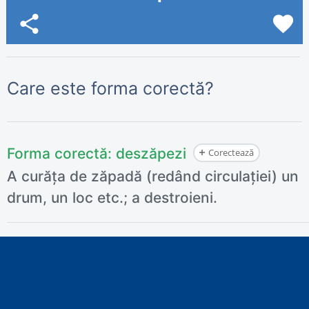
share
favorite
Care este forma corectă?
Forma corectă:
deszăpezi
Corectează
A curăța de zăpadă (redând circulației) un
drum, un loc etc.; a destroieni.