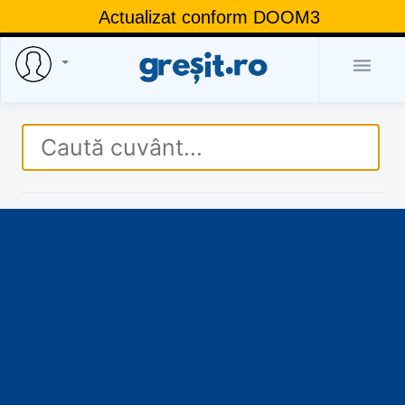
Actualizat conform DOOM3
