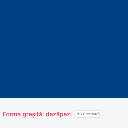
Forma greșită:
dezăpezi
Corectează