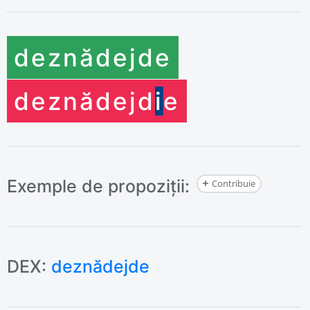
deznădejd
e
deznădejd
i
e
Exemple de propoziții:
Contribuie
DEX:
deznădejde