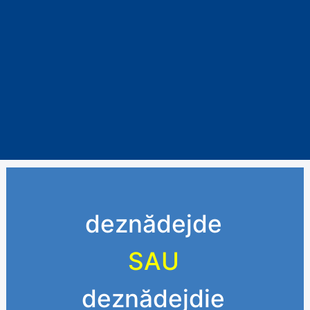
deznădejde
SAU
deznădejdie