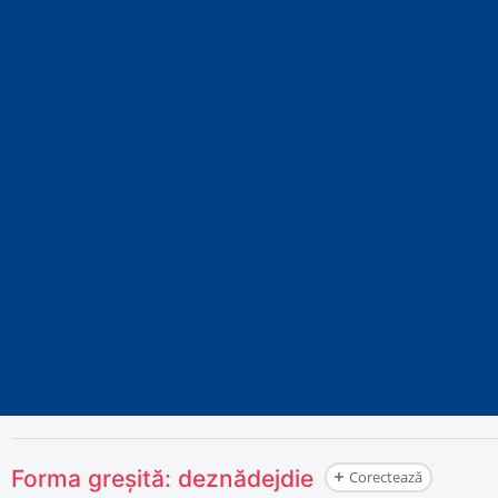
Forma greșită:
deznădejdie
Corectează