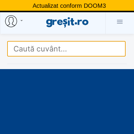
Actualizat conform DOOM3
