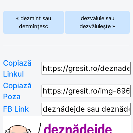
« dezmint sau
dezvăluie sau
dezmințesc
dezvăluiește »
Copiază
Linkul
Copiază
Poza
FB Link