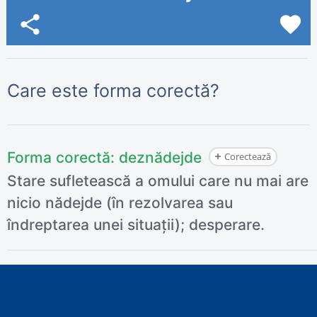
share
favorite
Care este forma corectă?
Forma corectă:
deznădejde
Corectează
Stare sufletească a omului care nu mai are
nicio nădejde (în rezolvarea sau
îndreptarea unei situații); desperare.