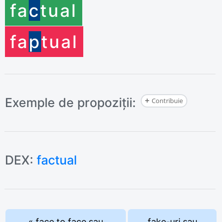
fa
c
tual
fa
p
tual
Exemple de propoziții:
Contribuie
DEX:
factual
« face to face sau
fake-uri sau