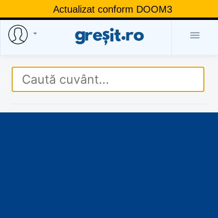
Actualizat conform DOOM3
