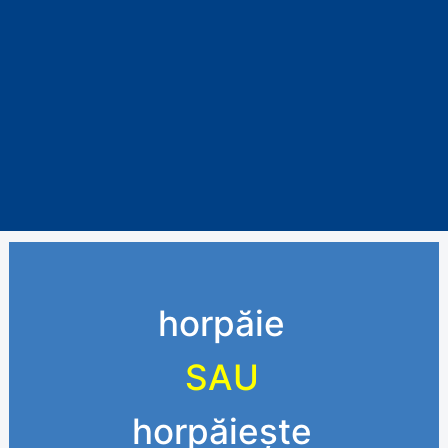
horpăie
SAU
horpăiește