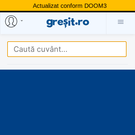
Actualizat conform DOOM3
