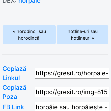
DEX:
horpăie
« horodincii sau
hotline-uri sau
horodincăi
hotlineuri »
Copiază
Linkul
Copiază
Poza
FB Link