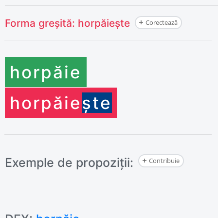
Forma greșită:
horpăiește
Corectează
horpăie
horpăie
ște
Exemple de propoziții:
Contribuie