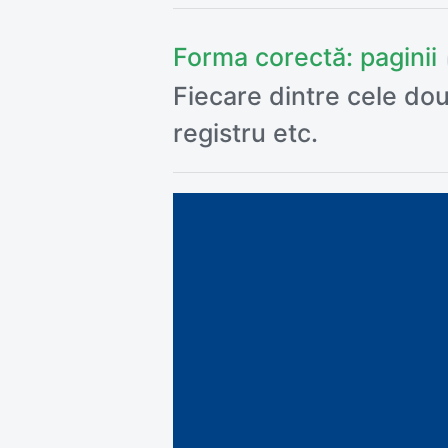
Forma corectă:
paginii
Fiecare dintre cele două
registru etc.