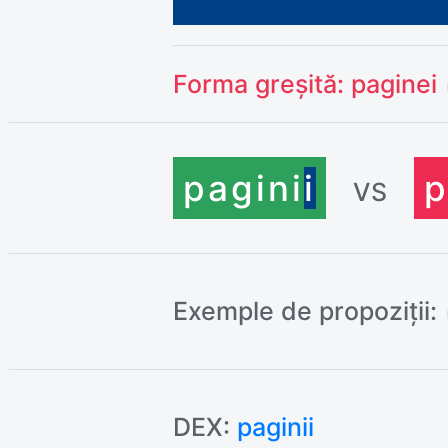
Forma greșită:
paginei
pagin
i
i
p
VS
Exemple de propoziții:
DEX:
paginii