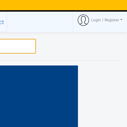
Login / Register
ct