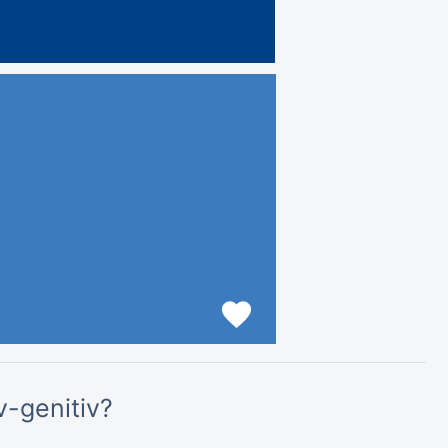
favorite
v-genitiv?