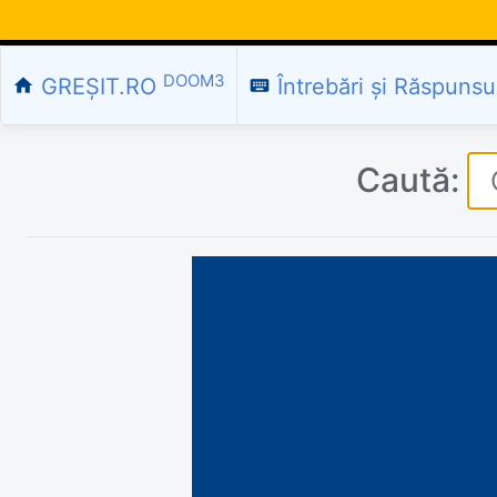
DOOM3
GREȘIT.RO
Întrebări și Răspunsu
home
keyboard
Caută: