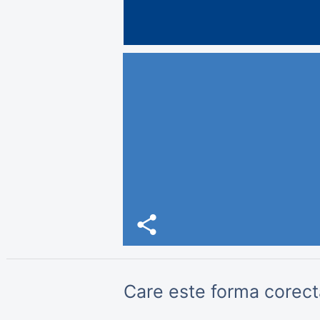
share
Care este forma corectă