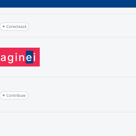
Corectează
agin
e
i
Contribuie