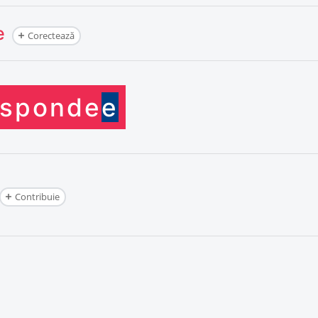
e
Corectează
sponde
e
Contribuie