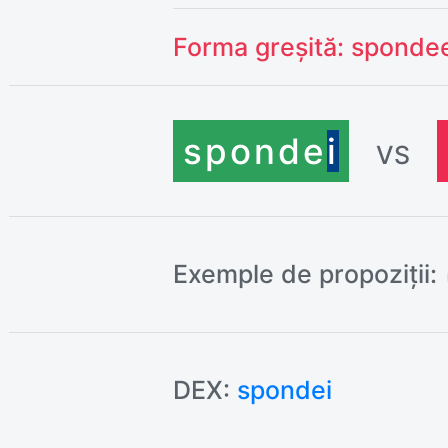
Forma greșită:
sponde
sponde
i
VS
Exemple de propoziții:
DEX:
spondei