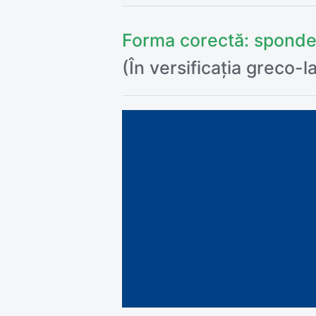
Forma corectă:
sponde
(În versificația greco-