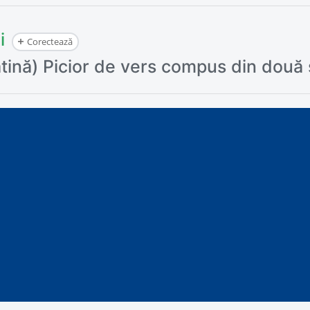
i
Corectează
latină) Picior de vers compus din două 