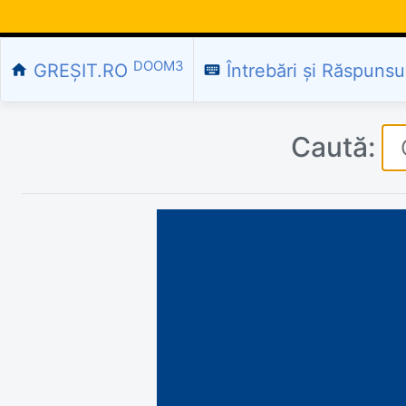
DOOM3
GREȘIT.RO
Întrebări și Răspunsu
home
keyboard
Caută: