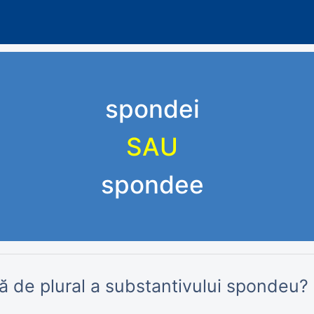
spondei
SAU
spondee
ă de plural a substantivului spondeu?