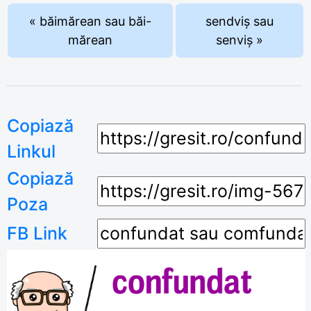
« băimărean sau băi-
sendviș sau
mărean
senviș »
Copiază
Linkul
Copiază
Poza
FB Link