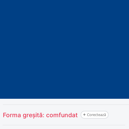
Forma greșită:
comfundat
Corectează