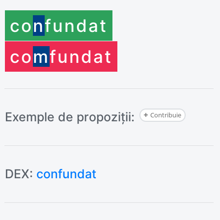
co
n
fundat
co
m
fundat
Exemple de propoziții:
Contribuie
DEX:
confundat