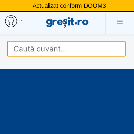
Actualizat conform DOOM3
