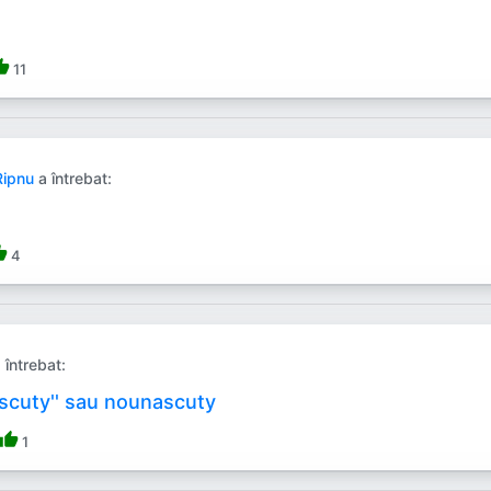
b_up
11
Ripnu
a întrebat:
b_up
4
 întrebat:
ascuty'' sau nounascuty
thumb_up
1