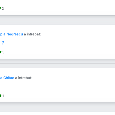
up
2
pia Negrescu
a întrebat:
 ?
_up
5
a Chitac
a întrebat:
_up
1