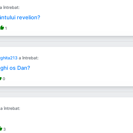
a întrebat:
ântului revelion?
humb_up
1
ghita213
a întrebat:
 ghi os Dan?
_up
0
a întrebat:
b_up
3