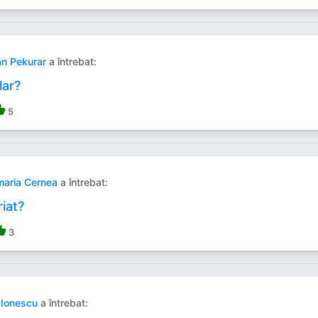
an Pekurar
a întrebat:
lar?
b_up
5
aria Cernea
a întrebat:
iat?
b_up
3
 Ionescu
a întrebat: