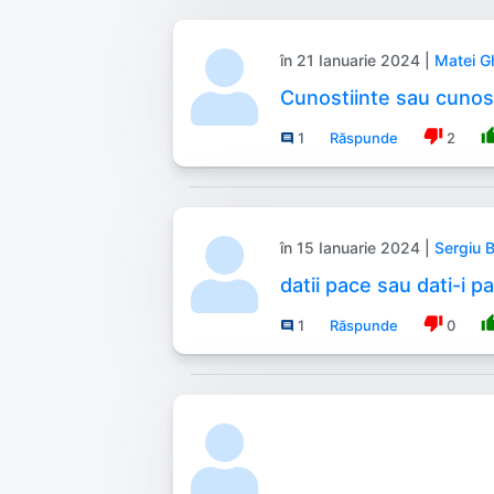
în 21 Ianuarie 2024 |
Matei G
Cunostiinte sau cunos
thumb_down
thumb
1
Răspunde
2
comment
în 15 Ianuarie 2024 |
Sergiu 
datii pace sau dati-i p
thumb_down
thumb
1
Răspunde
0
comment