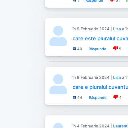
1
Răspunde
51
comment
în 9 Februarie 2024 |
Lisa
a î
care este pluralul cuv
thumb_down
40
Răspunde
5
comment
în 9 Februarie 2024 |
Lisa
a î
care e pluralul cuvantu
thumb_down
44
Răspunde
4
comment
în 4 Februarie 2024 |
Laurent