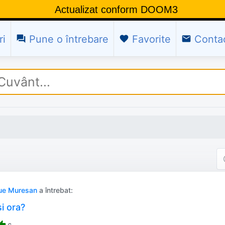
Actualizat conform DOOM3
ri
Pune o întrebare
Favorite
Conta
question_answer
favorite
email
ue Muresan
a întrebat:
i ora?
umb_up