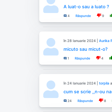
A luat-o sau a luato ?
thumb_down
thum
4
Răspunde
9
comment
în 28 Ianuarie 2024 |
Aurika 
micuto sau micut-o?
thumb_down
thum
1
Răspunde
4
comment
în 24 Ianuarie 2024 |
torpila
a
cum se scrie ,,n-ou n
thumb_down
24
Răspunde
8
comment