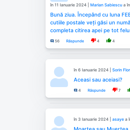
în 11 Ianuarie 2024 |
Marian Sabiescu
a în
Bună ziua. Începând cu luna FEB
cutiile postale veți găsi un numă
completa citirea apei pe tot felul
thumb_down
thumb_up
56
Răspunde
4
4
comment
în 6 Ianuarie 2024 |
Sorin Flo
Aceasi sau aceiasi?
thumb_down
thum
4
Răspunde
7
comment
în 3 Ianuarie 2024 |
asaye
a î
Moartea sau Muertea