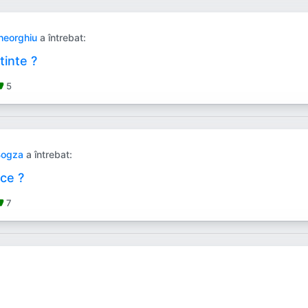
heorghiu
a întrebat:
tinte ?
_up
5
Bogza
a întrebat:
ace ?
_up
7