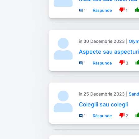
thumb_down
thumb_
1
Răspunde
1
comment
în 30 Decembrie 2023 |
Olym
Aspecte sau aspecturi
thumb_down
thumb
1
Răspunde
3
comment
în 25 Decembrie 2023 |
Sand
Colegiii sau colegii
thumb_down
thumb
1
Răspunde
2
comment