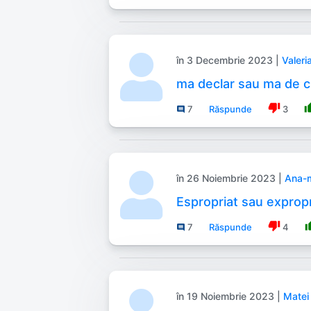
în 3 Decembrie 2023 |
Valeri
ma declar sau ma de c
thumb_down
thum
7
Răspunde
3
comment
în 26 Noiembrie 2023 |
Ana-m
Espropriat sau expropr
thumb_down
thum
7
Răspunde
4
comment
în 19 Noiembrie 2023 |
Matei