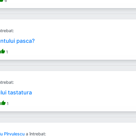
6
ntrebat:
antului pasca?
thumb_up
1
ntrebat:
lui tastatura
thumb_up
1
iu Pîrvulescu
a întrebat: