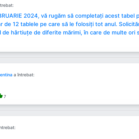
trebat:
RUARIE 2024, vă rugăm să completați acest tabel pen
r de 12 tablele pe care să le folosiți tot anul. Solici
 de hârtiuțe de diferite mărimi, în care de multe ori s
rentina
a întrebat:
b_up
7
ntrebat: