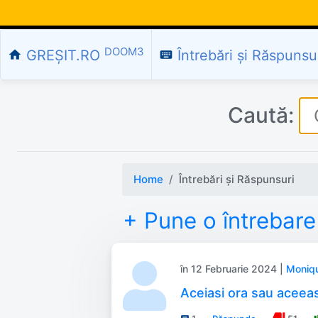
DOOM3
GREȘIT.RO
Întrebări și Răspunsu
home
keyboard
Caută:
Home
Întrebări și Răspunsuri
+ Pune o întrebare
în 12 Februarie 2024 |
Moniq
Aceiasi ora sau aceeas
thumb_down
th