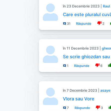
în 23 Decembrie 2023 |
Raul
Care este pluralul cuv
thumb_down
t
31
Răspunde
2
comment
în 11 Decembrie 2023 |
gheor
Se scrie ghiozdan sau
thumb_down
thumb
1
Răspunde
6
comment
în 7 Decembrie 2023 |
asaye
Vlora sau Vore
thumb_down
thum
7
Răspunde
3
comment