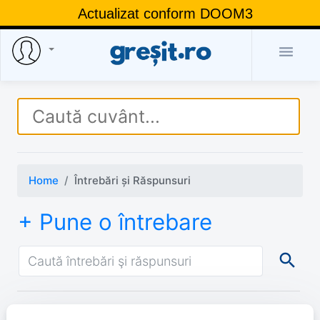
Actualizat conform DOOM3

Home
Întrebări și Răspunsuri
+ Pune o întrebare
search