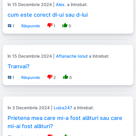
în 15 Decembrie 2024 |
Alex.
a întrebat:
cum este corect dl-ui sau d-lui
thumb_down
thumb_up
1
Răspunde
1
0
comment
în 15 Decembrie 2024 |
Aftanache Ionut
a întrebat:
Tranvai?
thumb_down
thumb_up
1
Răspunde
2
0
comment
în 3 Decembrie 2024 |
Luiza247
a întrebat:
Prietena mea care mi-a fost alături sau care
mi-ai fost alături?