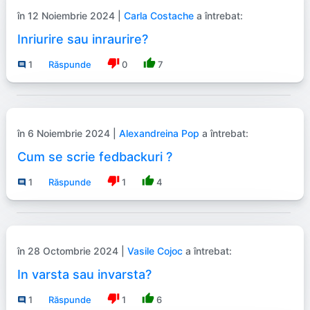
în 12 Noiembrie 2024 |
Carla Costache
a întrebat:
Inriurire sau inraurire?
thumb_down
thumb_up
1
Răspunde
0
7
comment
în 6 Noiembrie 2024 |
Alexandreina Pop
a întrebat:
Cum se scrie fedbackuri ?
thumb_down
thumb_up
1
Răspunde
1
4
comment
în 28 Octombrie 2024 |
Vasile Cojoc
a întrebat:
In varsta sau invarsta?
thumb_down
thumb_up
1
Răspunde
1
6
comment