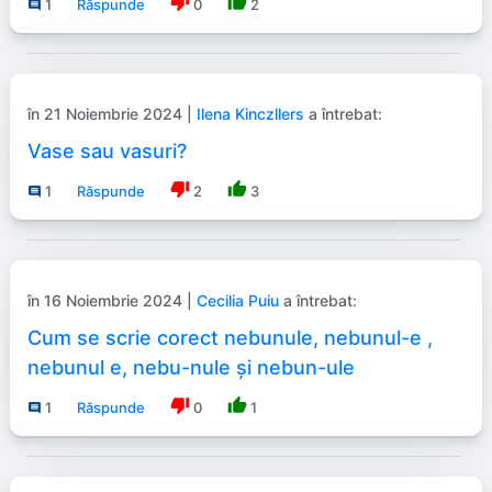
thumb_down
thumb_up
1
Răspunde
0
2
comment
în 21 Noiembrie 2024 |
Ilena Kinczllers
a întrebat:
Vase sau vasuri?
thumb_down
thumb_up
1
Răspunde
2
3
comment
în 16 Noiembrie 2024 |
Cecilia Puiu
a întrebat:
Cum se scrie corect nebunule, nebunul-e ,
nebunul e, nebu-nule și nebun-ule
thumb_down
thumb_up
1
Răspunde
0
1
comment