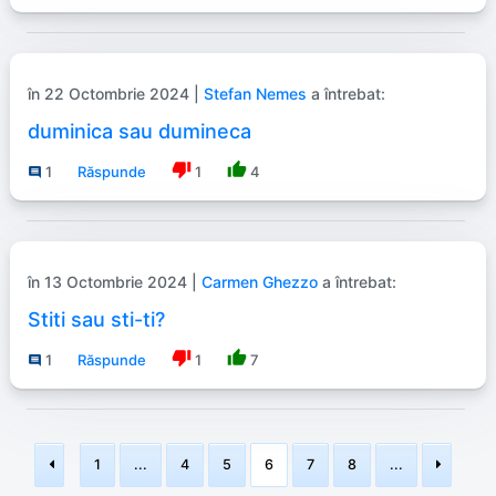
în 22 Octombrie 2024 |
Stefan Nemes
a întrebat:
duminica sau dumineca
thumb_down
thumb_up
1
Răspunde
1
4
comment
în 13 Octombrie 2024 |
Carmen Ghezzo
a întrebat:
Stiti sau sti-ti?
thumb_down
thumb_up
1
Răspunde
1
7
comment
1
...
4
5
6
7
8
...